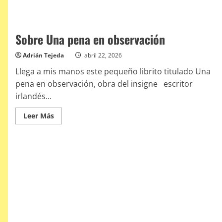
Sobre Una pena en observación
Adrián Tejeda
abril 22, 2026
Llega a mis manos este pequeño librito titulado Una
pena en observación, obra del insigne escritor
irlandés...
Leer
Leer Más
más
acerca
de
Sobre
Una
pena
en
observación