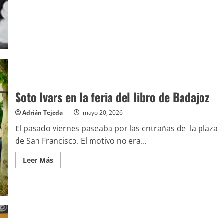
Soto Ivars en la feria del libro de Badajoz
Adrián Tejeda
mayo 20, 2026
El pasado viernes paseaba por las entrañas de la plaza
de San Francisco. El motivo no era...
Leer
Leer Más
más
acerca
de
Soto
Ivars
en
la
feria