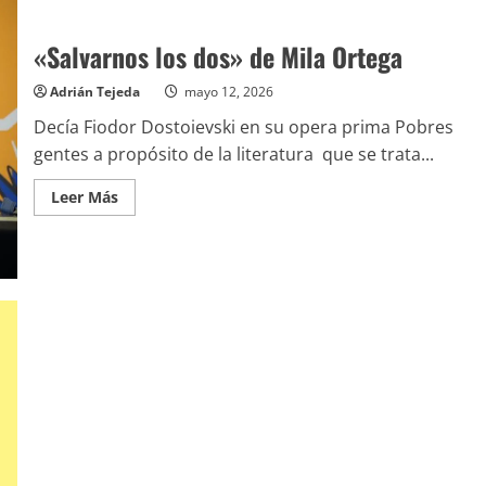
del
libro
de
«Salvarnos los dos» de Mila Ortega
Badajoz
Adrián Tejeda
mayo 12, 2026
Decía Fiodor Dostoievski en su opera prima Pobres
gentes a propósito de la literatura que se trata...
Leer
Leer Más
más
acerca
de
«Salvarnos
los
dos»
de
Mila
Ortega