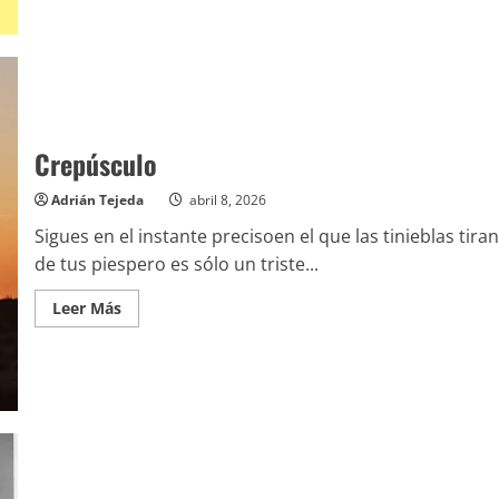
Crepúsculo
Adrián Tejeda
abril 8, 2026
Sigues en el instante precisoen el que las tinieblas tiran
de tus piespero es sólo un triste...
Leer
Leer Más
más
acerca
de
Crepúsculo