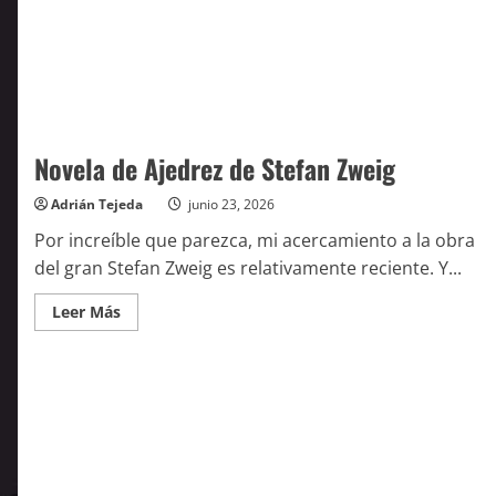
Novela de Ajedrez de Stefan Zweig
Adrián Tejeda
junio 23, 2026
Por increíble que parezca, mi acercamiento a la obra
del gran Stefan Zweig es relativamente reciente. Y...
Leer
Leer Más
más
acerca
de
Novela
de
Ajedrez
de
Stefan
Zweig