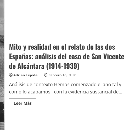
Mito y realidad en el relato de las dos
Españas: análisis del caso de San Vicente
de Alcántara (1914-1939)
Adrián Tejeda
febrero 16, 2026
Análisis de contexto Hemos comenzado el año tal y
como lo acabamos: con la evidencia sustancial de...
Leer
Leer Más
más
acerca
de
Mito
y
realidad