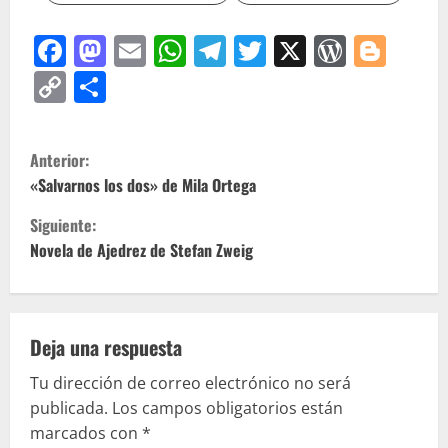
Facebook
Mastodon
Email
WhatsApp
Telegram
Twitter
X
WordP
Blo
Copy
Compartir
Link
S
Anterior:
i
«Salvarnos los dos» de Mila Ortega
Siguiente:
g
Novela de Ajedrez de Stefan Zweig
u
e
Deja una respuesta
l
Tu dirección de correo electrónico no será
e
publicada.
Los campos obligatorios están
marcados con
*
y