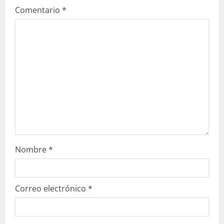
Comentario
*
e
n
d
o
Nombre
*
Correo electrónico
*