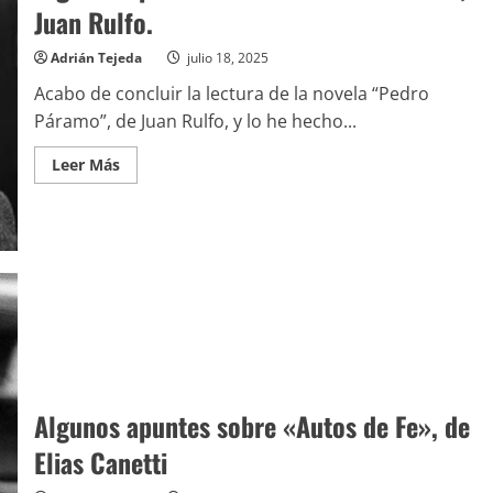
Juan Rulfo.
Adrián Tejeda
julio 18, 2025
Acabo de concluir la lectura de la novela “Pedro
Páramo”, de Juan Rulfo, y lo he hecho...
Leer
Leer Más
más
acerca
de
Algunos
apuntes
sobre
«Pedro
Páramo»,
de
Juan
Rulfo.
Algunos apuntes sobre «Autos de Fe», de
Elias Canetti