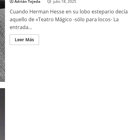
Adrián Tejeda
julio 18, 2025
Cuando Herman Hesse en su lobo estepario decía
aquello de «Teatro Mágico -sólo para locos- La
entrada...
Leer
Leer Más
más
acerca
de
Algunos
apuntes
sobre
«Autos
de
Fe»,
de
Elias
Canetti