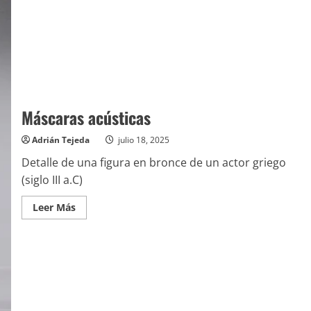
Máscaras acústicas
Adrián Tejeda
julio 18, 2025
Detalle de una figura en bronce de un actor griego
(siglo III a.C)
Leer
Leer Más
más
acerca
de
Máscaras
acústicas