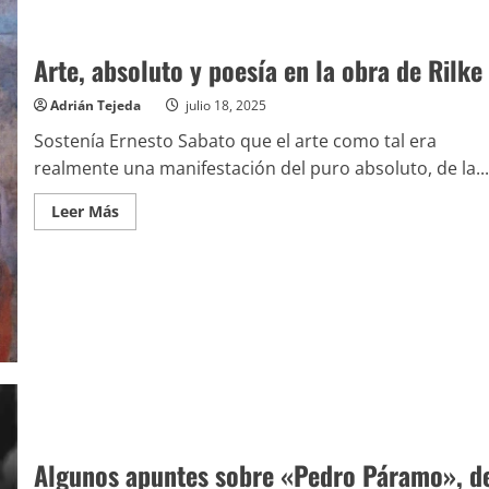
Arte, absoluto y poesía en la obra de Rilke
Adrián Tejeda
julio 18, 2025
Sostenía Ernesto Sabato que el arte como tal era
realmente una manifestación del puro absoluto, de la...
Leer
Leer Más
más
acerca
de
Arte,
absoluto
y
poesía
en
la
obra
de
Rilke
Algunos apuntes sobre «Pedro Páramo», d