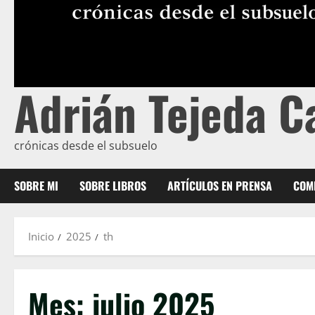
Adrián Tejeda C
crónicas desde el subsuelo
SOBRE MI
SOBRE LIBROS
ARTÍCULOS EN PRENSA
COME
Inicio
2025
th
Mes:
julio 2025