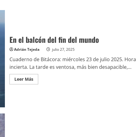
En el balcón del fin del mundo
Adrián Tejeda
julio 27, 2025
Cuaderno de Bitácora: miércoles 23 de julio 2025. Hora
incierta. La tarde es ventosa, más bien desapacible,...
Leer
Leer Más
más
acerca
de
En
el
balcón
del
fin
del
mundo