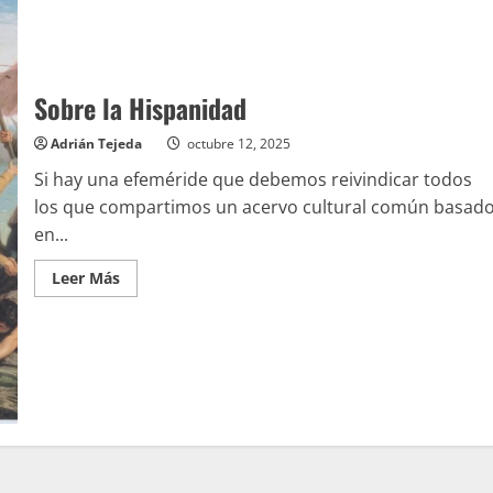
Sobre la Hispanidad
Adrián Tejeda
octubre 12, 2025
Si hay una efeméride que debemos reivindicar todos
los que compartimos un acervo cultural común basad
en...
Leer
Leer Más
más
acerca
de
Sobre
la
Hispanidad