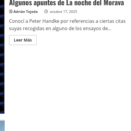
Algunos apuntes de La noche del Morava
Adrián Tejeda
octubre 17, 2025
Conocí a Peter Handke por referencias a ciertas citas
suyas recogidas en alguno de los ensayos de...
Leer
Leer Más
más
acerca
de
Algunos
apuntes
de
La
noche
del
Morava