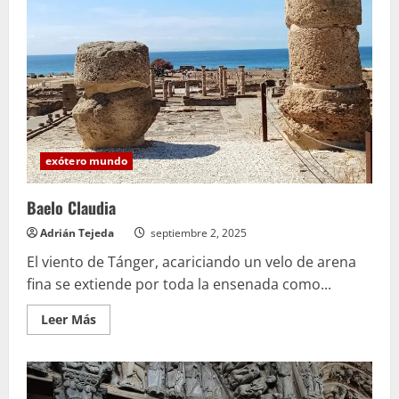
exótero mundo
Baelo Claudia
Adrián Tejeda
septiembre 2, 2025
El viento de Tánger, acariciando un velo de arena
fina se extiende por toda la ensenada como...
Leer
Leer Más
más
acerca
de
Baelo
Claudia