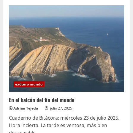
de
Sobre
Gárgoris
y
Habidis:
Una
historia
mágica
de
España.
exótero mundo
En el balcón del fin del mundo
Adrián Tejeda
julio 27, 2025
Cuaderno de Bitácora: miércoles 23 de julio 2025.
Hora incierta. La tarde es ventosa, más bien
desapacible,...