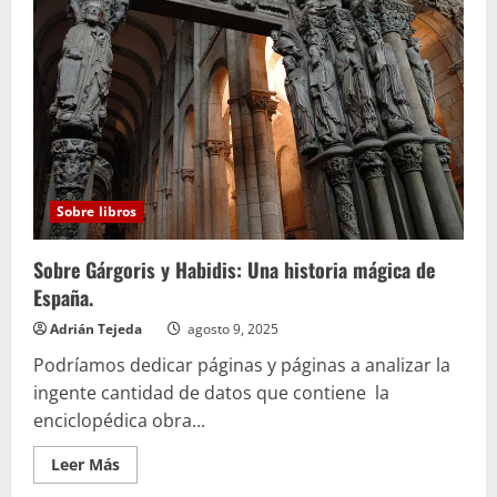
Sobre libros
Sobre Gárgoris y Habidis: Una historia mágica de
España.
Adrián Tejeda
agosto 9, 2025
Podríamos dedicar páginas y páginas a analizar la
ingente cantidad de datos que contiene la
enciclopédica obra...
Leer
Leer Más
más
acerca