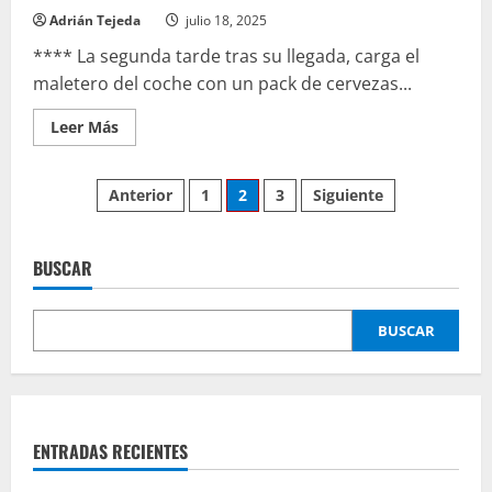
Adrián Tejeda
julio 18, 2025
**** La segunda tarde tras su llegada, carga el
maletero del coche con un pack de cervezas...
Leer
Leer Más
más
acerca
de
Paginación
Desde
Anterior
1
2
3
Siguiente
la
hierbabuena
de
BUSCAR
entradas
BUSCAR
ENTRADAS RECIENTES