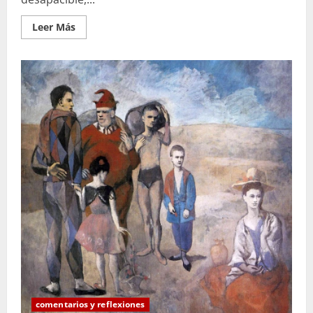
Leer
Leer Más
más
acerca
de
En
el
balcón
del
fin
del
mundo
comentarios y reflexiones