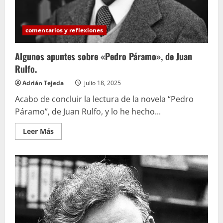
comentarios y reflexiones
Algunos apuntes sobre «Pedro Páramo», de Juan
Rulfo.
Adrián Tejeda
julio 18, 2025
Acabo de concluir la lectura de la novela “Pedro
Páramo”, de Juan Rulfo, y lo he hecho...
Leer
Leer Más
más
acerca
de
Algunos
apuntes
sobre
«Pedro
Páramo»,
de
Juan
Rulfo.