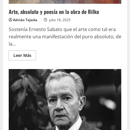
Arte, absoluto y poesía en la obra de Rilke
Adrián Tejeda
julio 18, 2025
Sostenía Ernesto Sabato que el arte como tal era
realmente una manifestación del puro absoluto, de
la...
Leer
Leer Más
más
acerca
de
Arte,
absoluto
y
poesía
en
la
obra
de
Rilke