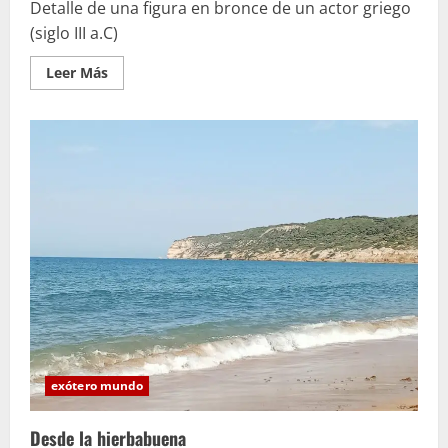
Detalle de una figura en bronce de un actor griego
(siglo III a.C)
Leer
Leer Más
más
acerca
de
Máscaras
acústicas
exótero mundo
Desde la hierbabuena