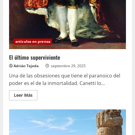
artículos en prensa
El último superviviente
Adrián Tejeda
septiembre 29, 2025
Una de las obsesiones que tiene el paranoico del
poder es el de la inmortalidad. Canetti lo...
Leer
Leer Más
más
acerca
de
El
último
superviviente