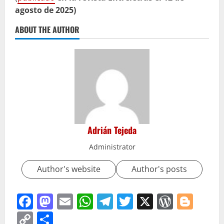
agosto de 2025)
ABOUT THE AUTHOR
Adrián Tejeda
Administrator
Author's website
Author's posts
Facebook
Mastodon
Email
WhatsApp
Telegram
Twitter
X
WordP
Blo
Copy
Compartir