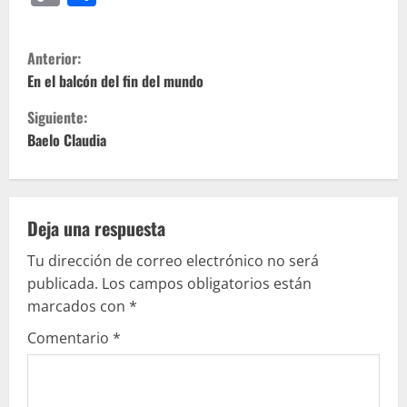
Link
S
Anterior:
i
En el balcón del fin del mundo
Siguiente:
g
Baelo Claudia
u
e
Deja una respuesta
l
Tu dirección de correo electrónico no será
e
publicada.
Los campos obligatorios están
marcados con
*
y
Comentario
*
e
n